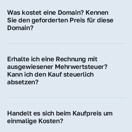
für Ihre Website, Weiterleitung, E-Mail-
Was kostet eine Domain? Kennen 
Adressen oder als digitale Investition.
Sie den geforderten Preis für diese 
Domain?
Der Preis variiert je nach Domain. Für diese 
Domain liegt ein konkreter Kaufpreis vor – 
kontaktieren Sie uns gerne für ein 
Erhalte ich eine Rechnung mit 
unverbindliches Angebot.
ausgewiesener Mehrwertsteuer? 
Kann ich den Kauf steuerlich 
absetzen?
Ja, Sie erhalten eine Rechnung mit MwSt. 
Für Unternehmen ist der Kauf in der Regel 
steuerlich absetzbar.
Handelt es sich beim Kaufpreis um 
einmalige Kosten?
Ja. Der Kaufpreis ist einmalig. Nur beim 