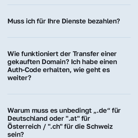
späteren Betrieb der Domain (z. B. beim 
Hosting-Anbieter) fallen geringe laufende 
Muss ich für Ihre Dienste bezahlen?
Gebühren an. Diese bewegen sich für .de 
Nein, bei uns zahlen Sie nur den Kaufpreis 
Domains bei ca. 5€ / Jahr
der Domain – ohne zusätzliche Vermittlungs- 
oder Servicegebühren.
Wie funktioniert der Transfer einer 
gekauften Domain? Ich habe einen 
Auth-Code erhalten, wie geht es 
weiter?
Mit dem Auth-Code beauftragen Sie Ihren 
Provider, die Domain zu übernehmen. Gerne 
begleiten wir Sie bei diesem einfachen und 
Warum muss es unbedingt „.de“ für 
schnellen Prozess.
Deutschland oder ".at" für 
Österreich / ".ch" für die Schweiz 
sein?