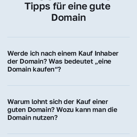
Tipps für eine gute 
Domain
Werde ich nach einem Kauf Inhaber 
der Domain? Was bedeutet „eine 
Domain kaufen“?
Ja, Sie werden der offizielle Domain-Inhaber. 
Sie erhalten alle Rechte zur Nutzung, 
Verwaltung oder Weiterveräußerung der 
Warum lohnt sich der Kauf einer 
Domain.
guten Domain? Wozu kann man die 
Domain nutzen?
Eine starke Domain steigert Sichtbarkeit, 
Vertrauen und Markenwert. Nutzen Sie sie 