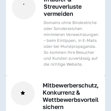
Streuverluste 
vermeiden
Domains ohne Bindestriche 
oder Sonderzeichen 
minimieren Verwechslungen 
– beim Eintippen, in E-Mails 
oder bei Mundpropaganda. 
So kommen Ihre Besucher 
und Kunden zuverlässig auf 
die richtige Website.
Mitbewerberschutz, 
Konkurrenz & 
Wettbewerbsvorteil 
sichern 